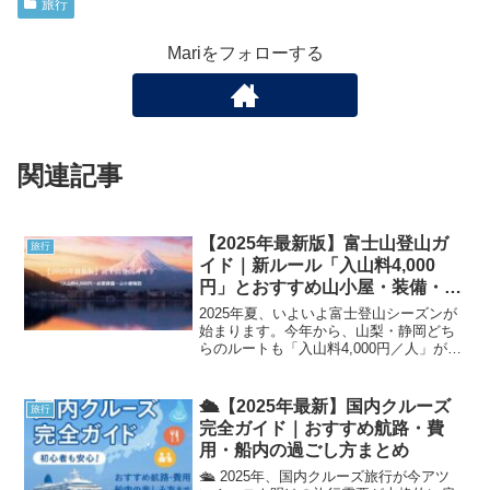
旅行
Mariをフォローする
関連記事
【2025年最新版】富士山登山ガ
旅行
イド｜新ルール「入山料4,000
円」とおすすめ山小屋・装備・ア
クセス徹底解説！
2025年夏、いよいよ富士登山シーズンが
始まります。今年から、山梨・静岡どち
らのルートも「入山料4,000円／人」が必
須となり、夜間の登山含む行動時間にも
新たな制限がかかっています。新しい情
報を知らないと「せっかく行ったのに登
🛳【2025年最新】国内クルーズ
旅行
れなかった！」...
完全ガイド｜おすすめ航路・費
用・船内の過ごし方まとめ
🛳 2025年、国内クルーズ旅行が今アツ