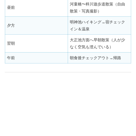
河童橋〜梓川遊歩道散策（自由
昼前
散策・写真撮影）
明神池ハイキング→宿チェック
夕方
イン＆温泉
大正池方面へ早朝散策（人が少
翌朝
なく空気も澄んでいる）
午前
朝食後チェックアウト→帰路