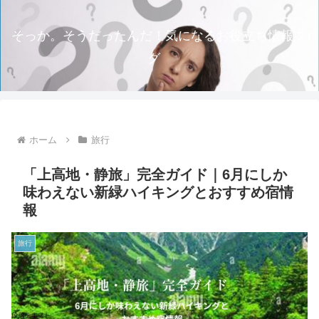
そっか。そうだったんだ！気になるお役立ち情報ブロ
グ
ホーム
旅行
「上高地・静旅」完全ガイド｜6月にしか
味わえない新緑ハイキングとおすすめ宿情
報
旅行