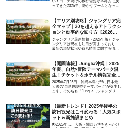
い！コロナ明けの旅行需要が本格的に戻
ってきた2025年、静かなブームとなって
いるのが「国内クルーズ旅行」。「船旅
って高そう…」「年配の人向け？」そん
なイメージはもう昔の話。今のクルーズ
【エリア別攻略】ジャングリア完
旅行
は、1泊2日から...
全マップ｜20を超えるアトラクシ
ョンと効率的な回り方【2026年
最新・混雑対策】
ジャングリア最新情報（2026年版）ジャ
ングリアは現在も注目が高まっており、
最新の混雑状況や待ち時間に関する情報
も気になるところです。特に週末や連休
は混雑しやすいため、朝早い時間帯の入
園や事前のルート確認がおすすめです。
【開園速報】Junglia沖縄｜2025
旅行
今後も新しいアトラク...
年夏、自然×冒険テーマパーク誕
生！チケット＆ホテル情報完全ま
とめ
2025年7月25日、沖縄本島北部に日本最
大級の“自然体験型テーマパーク”が誕生し
ます。その名も「Junglia（ジャングリ
ア）」。熱帯の森を舞台に、恐竜から逃
げるスリル満点のライドや、上空200mか
らの絶景気球体験、温泉・スパまで備え
【最新トレンド】2025年後半の
旅行
た“...
訪日観光はこう変わる！人気スポ
ット＆新施設まとめ
🌏2025年は、大阪・関西万博をきっかけ