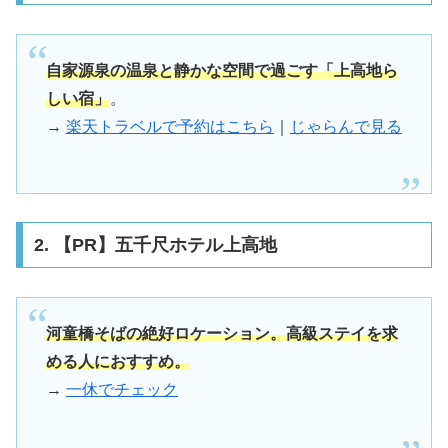
自家源泉の温泉と静かな空間で過ごす「上高地ら
しい宿」
。
→
楽天トラベルで予約はこちら
｜
じゃらんで見る
2. 【PR】五千尺ホテル上高地
河童橋そばの絶好ロケーション。高級ステイを求
める人におすすめ。
→
一休でチェック