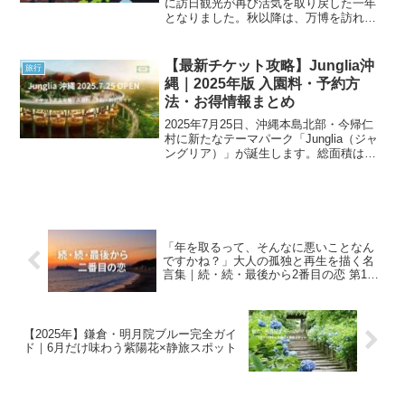
に訪日観光が再び活気を取り戻した一年
となりました。秋以降は、万博を訪れた
海外旅行者が全国各地に足を延ばす「ア
フター万博観光」が注目されています。
本記事では、2025年後半に人気急上昇中
【最新チケット攻略】Junglia沖
旅行
の観光地・新施設...
縄｜2025年版 入園料・予約方
法・お得情報まとめ
2025年7月25日、沖縄本島北部・今帰仁
村に新たなテーマパーク「Junglia（ジャ
ングリア）」が誕生します。総面積は約
60ヘクタール、まさに“森の中に広がる冒
険フィールド”。熱帯の森を舞台に、恐竜
ライド・熱気球・スパ施設など、他にな
い体...
「年を取るって、そんなに悪いことなん
ですかね？」大人の孤独と再生を描く名
言集｜続・続・最後から2番目の恋 第10
話
【2025年】鎌倉・明月院ブルー完全ガイ
ド｜6月だけ味わう紫陽花×静旅スポット