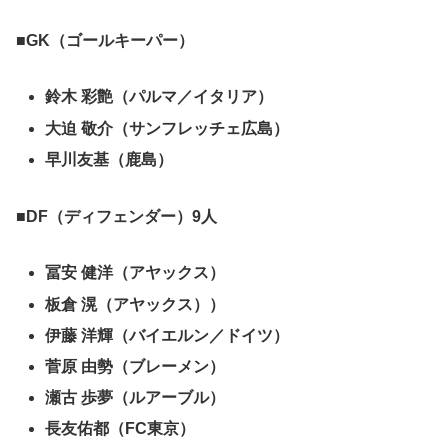
■GK（ゴールキーパー）
鈴木 彩艶（パルマ／イタリア）
大迫 敬介（サンフレッチェ広島）
早川友基（鹿島）
■DF（ディフェンダー）9人
冨安 健洋（アヤックス）
板倉 滉（アヤックス））
伊藤 洋輝（バイエルン／ドイツ）
菅原 由勢（ブレーメン）
瀬古 歩夢（ルアーブル）
長友佑都（FC東京）