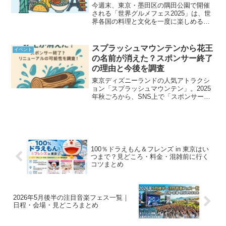
今週末、東京・墨田区の隅田公園で開催
される「世界グルメフェス2025」は、世
界各国の料理と文化を一度に楽しめる絶
好のチャンスです。隅田公園は、春は桜
の名所としても有名な場所です。家族や
友人と一緒に、初夏の週末を美味しく、
スプラッシュマウンテンから花王
イベント
楽しく過ごしてみませ...
の名前が消えた？スポンサー終了
の理由と今後を調査
東京ディズニーランドの人気アトラクシ
ョン「スプラッシュマウンテン」。2025
年秋ごろから、SNS上で「スポンサーの
花王のロゴがなくなっている！」という
声が話題になっています。公式サイトを
見ても、以前まで記載されていた花王の
名前が消えている状...
100％ドラえもん＆フレンズ in 東京はい
つまで？見どころ・料金・混雑前に行く
コツまとめ
2026年5月後半の注目音楽フェス一覧｜
日程・会場・見どころまとめ