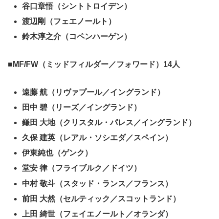
谷口章悟（シントトロイデン）
渡辺剛（フェエノールト）
鈴木淳之介（コペンハーゲン）
■MF/FW（ミッドフィルダー／フォワード）14人
遠藤 航（リヴァプール／イングランド）
田中 碧（リーズ／イングランド）
鎌田 大地（クリスタル・パレス／イングランド）
久保 建英（レアル・ソシエダ／スペイン）
伊東純也（ゲンク）
堂安 律（フライブルク／ドイツ）
中村 敬斗（スタッド・ランス／フランス）
前田 大然（セルティック／スコットランド）
上田 綺世（フェイエノールト／オランダ）