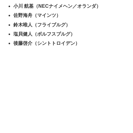
小川 航基（NECナイメヘン／オランダ）
佐野海舟（マインツ）
鈴木唯人（フライブルグ）
塩貝健人（ボルフスブルグ）
後藤啓介（シントトロイデン）