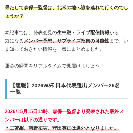
果たして森保一監督は、北米の地へ誰を連れて行くのでし
ょうか？
本記事では、発表会見の
生中継・ライブ配信情報
から、
気になる
メンバー予想、サプライズ招集の可能性
まで、い
ま知っておきたい情報を一気にまとめました。
運命の瞬間をリアルタイムで見届けましょう！
【速報】2026W杯 日本代表選出メンバー26名
一覧
2026年5月15日14時、森保一監督より発表された最終メ
ンバーは以下の通りです。
＊三苫馨、南野拓実、守田英正は選外となりました。