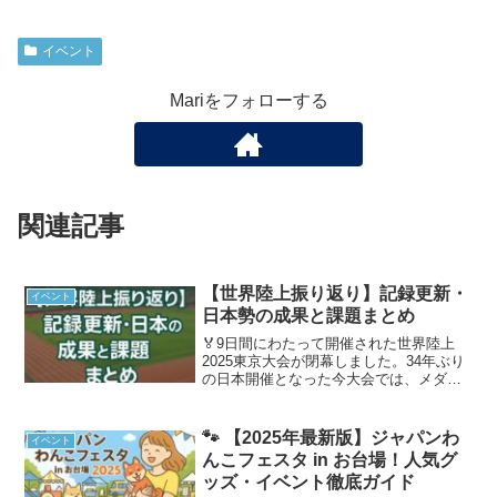
イベント
Mariをフォローする
関連記事
【世界陸上振り返り】記録更新・
イベント
日本勢の成果と課題まとめ
🏅9日間にわたって開催された世界陸上
2025東京大会が閉幕しました。34年ぶり
の日本開催となった今大会では、メダル
獲得や入賞、自己ベスト更新など、多く
の感動的な瞬間が生まれました。本記事
では、日本代表の活躍・記録更新のハイ
🐾 【2025年最新版】ジャパンわ
イベント
ライト・注目選手の...
んこフェスタ in お台場！人気グ
ッズ・イベント徹底ガイド