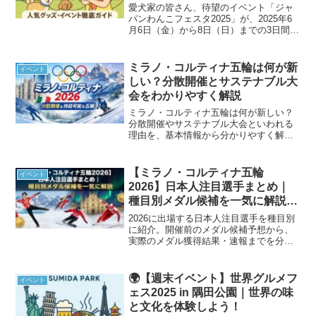
愛犬家の皆さん、待望のイベント「ジャ
パンわんこフェスタ2025」が、2025年6
月6日（金）から8日（日）までの3日間、
お台場セントラル広場およびプロムナー
ドで開催されます。本イベントは、ペッ
トとヒトが一緒に楽しめる国内最大級の
ミラノ・コルティナ五輪は何が新
イベント
野外ドッグフ...
しい？分散開催とサステナブル大
会をわかりやすく解説
ミラノ・コルティナ五輪は何が新しい？
分散開催やサステナブル大会といわれる
理由を、基本情報から分かりやすく解
説。これからのオリンピックの形を知り
たい方におすすめの記事です。
【ミラノ・コルティナ五輪
イベント
2026】日本人注目選手まとめ｜
種目別メダル候補を一気に解説＋
獲得結果速報
2026に出場する日本人注目選手を種目別
に紹介。開催前のメダル候補予想から、
実際のメダル獲得結果・速報までを分か
りやすく解説します。ラノ・コルティナ
五輪2026で注目される日本人選手を種目
別に紹介。フィギュア、スキージャン
🌍【週末イベント】世界グルメフ
イベント
プ、スノーボードなどメダル候補を分か
ェス2025 in 隅田公園｜世界の味
りやすく整理しました。観戦前の予習に
と文化を体験しよう！
最適です。