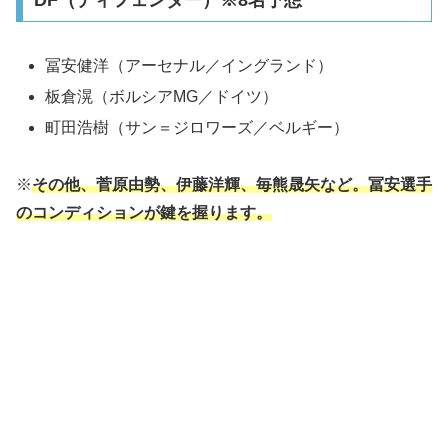
冨安健洋（アーセナル／イングランド）
板倉滉（ボルシアMG／ドイツ）
町田浩樹（サン＝ジロワーズ／ベルギー）
※
その他、菅原由勢、伊藤洋輝、毎熊晟矢など。冨安選手
のコンディションが鍵を握ります。