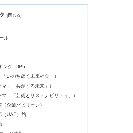
次
ール
ングTOP5
：「いのち輝く未来社会」）
ーマ：「共創する未来」）
ーマ：「芸術とサステナビリティ」）
館（企業パビリオン）
（UAE）館
報