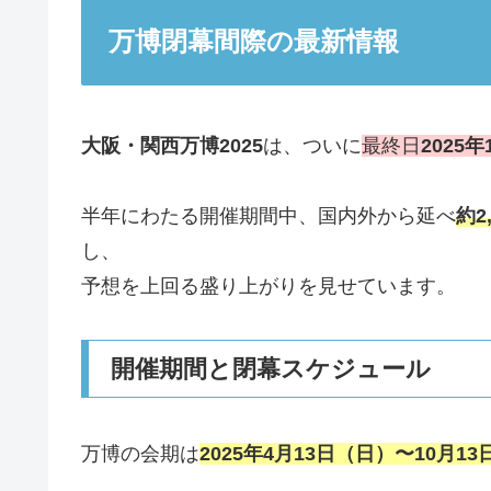
万博閉幕間際の最新情報
大阪・関西万博2025
は、ついに
最終日
2025
半年にわたる開催期間中、国内外から延べ
約2
し、
予想を上回る盛り上がりを見せています。
開催期間と閉幕スケジュール
万博の会期は
2025年4月13日（日）〜10月1