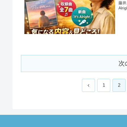
藤井
Al
次
前
1
2
へ