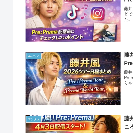
藤井風
どで
た。
藤井
エンタメ
Pr
藤井
Pr
りや
藤井
エンタメ
こ