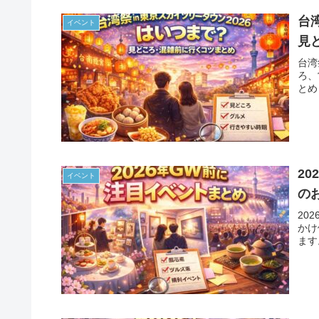
台
イベント
見
台湾
ろ、
とめ
2
イベント
の
20
かけ
ます