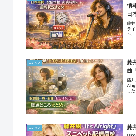
情
日本
ス
藤井
ライ
た。
藤
エンタメ
曲「
藤井
Al
した
藤井
エンタメ
P