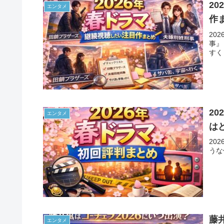
2
エンタメ
作
20
事』
すく
2
エンタメ
は
20
うな
藤
エンタメ