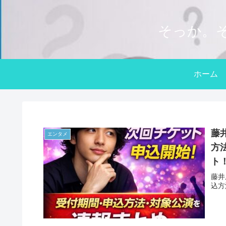
そっか。
ホーム
藤
エンタメ
方
ト
藤井
込方