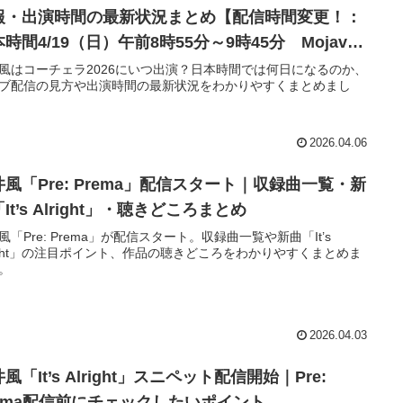
報・出演時間の最新状況まとめ【配信時間変更！：
時間4/19（日）午前8時55分～9時45分 Mojave
テージ 配信情報掲載】
風はコーチェラ2026にいつ出演？日本時間では何日になるのか、
ブ配信の見方や出演時間の最新状況をわかりやすくまとめまし
2026.04.06
井風「Pre: Prema」配信スタート｜収録曲一覧・新
It’s Alright」・聴きどころまとめ
風「Pre: Prema」が配信スタート。収録曲一覧や新曲「It’s
right」の注目ポイント、作品の聴きどころをわかりやすくまとめま
。
2026.04.03
風「It’s Alright」スニペット配信開始｜Pre:
rema配信前にチェックしたいポイント