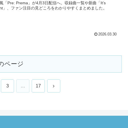
風「Pre: Prema」が4月3日配信へ。収録曲一覧や新曲「It’s
right」、ファン注目の見どころをわかりやすくまとめました。
2026.03.30
のページ
次
3
…
17
へ