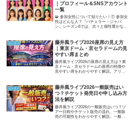
｜プロフィール＆SNSアカウント
一覧
🧩 参加女性について知りたい！① 参加女
性はどんな人？『バチェラー・ジャパ
ン』シーズン6では、次々と個性豊かな14
名の女性参加者が登場！どんな女性達が
参加しているのか？気になりますよね。
今回は、参加14名の女性達のプロフィー
藤井風ライブ2026座席の見え方
エンタメ
ル・性格・インタ...
｜東京ドーム・京セラドームの見
やすい席まとめ
藤井風ライブ2026の座席の見え方は？東
京ドーム・京セラドームの座席の特徴や
見やすい席をわかりやすく解説。アリー
ナ席・スタンド席の違いもまとめまし
た。
藤井風ライブ2026一般販売はい
エンタメ
つ？チケット発売日や申し込み方
法を解説
藤井風ライブ2026の一般販売はいつ？ツ
アー日程やチケット販売の流れ、一般販
売の可能性をわかりやすく解説。一般販
売の取り方やチケットを取るコツもまと
めました。最新情報も随時更新します。