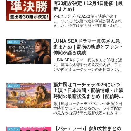
者30組が決定！12月4日開催【最
新まとめ】
M-1グランプリ2025は準々決勝が終了
し、ついに準決勝へ進む30組が発表され
ました。今年は実力派・初出場・独自路
線がバランスよく揃い、SNSでも「誰が
決勝へ行くの？」「今年は大混戦」と早
くも話題になっています。準決勝は 2025
LUNA SEAドラマー真矢さん急
エンタメ
年12月4...
逝まとめ｜闘病の軌跡とファン・
仲間が語る功績
LUNA SEAドラマー真矢さんが56歳で逝
去。闘病の経緯や公式発表の内容、ファ
ンや仲間ミュージシャンの追悼コメン
ト、日本屈指と評されたドラマーとして
の功績をまとめました。
藤井風はコーチェラ2026にいつ
エンタメ
出演？日本時間・配信情報・出演
時間の最新状況まとめ【配信時間
変更！：日本時間4/19（日）午前
藤井風はコーチェラ2026にいつ出演？日
8時55分～9時45分 Mojaveステ
本時間では何日になるのか、ライブ配信
の見方や出演時間の最新状況をわかりや
ージ 配信情報掲載】
すくまとめました。
【バチェラー6】参加女性まとめ
エンタメ