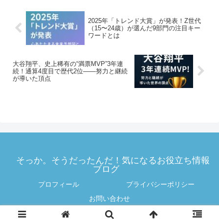
2025年「トレンド大賞」が発表！Z世代
（15〜24歳）が選んだ9部門の注目キー
ワードとは
大谷翔平、史上稀有の“満票MVP”3年連
続！通算4度目で歴代2位――努力と継続
が導いた頂点
そっか。そうだったんだ！気になるお役立ち情報
ブログ
プロフィール
プライバシーポリシー
お問い合わせ
© 2025 そっか。そうだったんだ！気になるお役立ち情報ブログ.